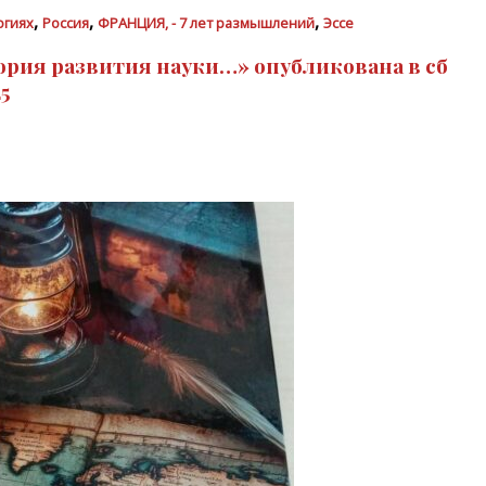
,
,
,
огиях
Россия
ФРАНЦИЯ, - 7 лет размышлений
Эссе
ория развития науки…» опубликована в сб
5