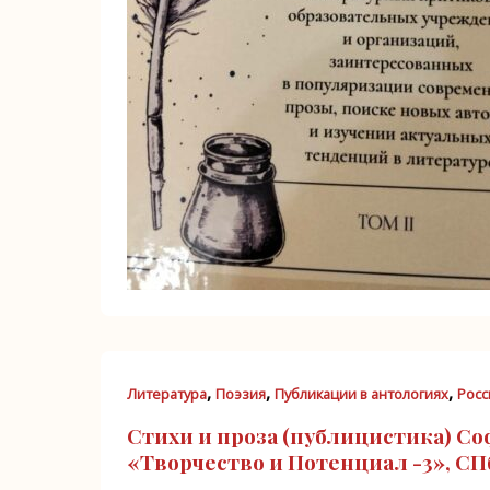
,
,
,
Литература
Поэзия
Публикации в антологиях
Росс
Стихи и проза (публицистика) С
«Творчество и Потенциал -3», СПб,