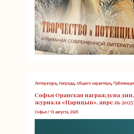
,
,
,
Литература
Награда
общего характера
Публикаци
Софья Оранская награждена дип
журнала «Царицын», апрель 2025
Софья
/
13 августа, 2025