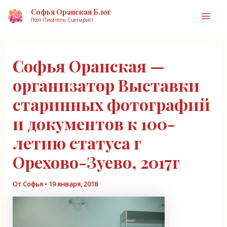
Перейти
Софья Оранская Блог
к
Поэт Писатель Сценарист
Mai
содержимому
Men
Софья Оранская —
организатор Выставки
старинных фотографий
и документов к 100-
летию статуса г
Орехово-Зуево, 2017г
От
Софья
•
19 января, 2018