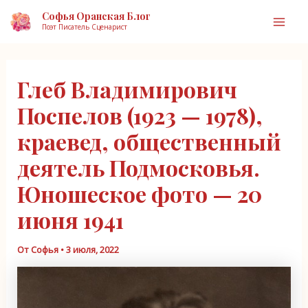
Перейти
Софья Оранская Блог
к
Поэт Писатель Сценарист
Mai
содержимому
Men
Глеб Владимирович
Поспелов (1923 — 1978),
краевед, общественный
деятель Подмосковья.
Юношеское фото — 20
июня 1941
От
Софья
•
3 июля, 2022