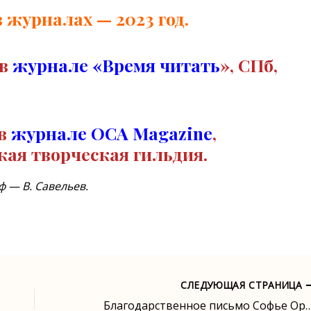
 журналах — 2023 год.
 в
журнале «Время читать
», СПб,
 в
журнале OCA
Magazine
,
кая творческая гильдия.
 — В. Савельев.
СЛЕДУЮЩАЯ СТРАНИЦА
Благодарственное письмо Софье Оранской от изд. Че