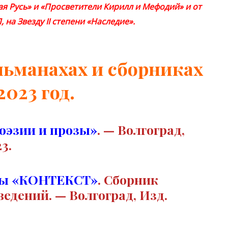
я Русь» и «Просветители Кирилл и Мефодий» и от
на Звезду II
степени «Наследие».
льманахах и сборниках
2023 год.
оэзии и прозы»
. — Волгоград,
3.
озы «КОНТЕКСТ»
. Сборник
едений. — Волгоград, Изд.