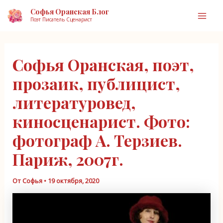
Перейти
Софья Оранская Блог
к
Поэт Писатель Сценарист
Mai
содержимому
Men
Софья Оранская, поэт,
прозаик, публицист,
литературовед,
киносценарист. Фото:
фотограф А. Терзиев.
Париж, 2007г.
От
Софья
•
19 октября, 2020