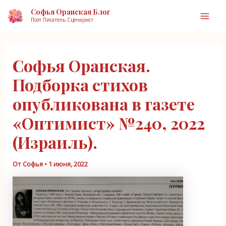
Перейти
Софья Оранская Блог
к
Поэт Писатель Сценарист
Mai
содержимому
Men
Софья Оранская.
Подборка стихов
опубликована в газете
«Оптимист» №240, 2022
(Израиль).
От
Софья
•
1 июня, 2022