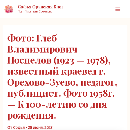
Перейти
Софья Оранская Блог
к
Поэт Писатель Сценарист
Mai
содержимому
Men
Фото: Глеб
Владимирович
Поспелов (1923 — 1978),
известный краевед г.
Орехово-Зуево, педагог,
публицист. Фото 1958г.
— К 100-летию со дня
рождения.
От
Софья
•
28 июня, 2023